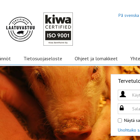
På svenska
ännöt
Tietosuojaseloste
Ohjeet ja lomakkeet
Yhte
Tervetul
Näytä sa
Unohtuiko s