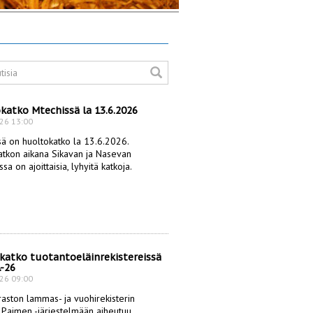
katko Mtechissä la 13.6.2026
26 13:00
ä on huoltokatko la 13.6.2026. 
tkon aikana Sikavan ja Nasevan 
sa on ajoittaisia, lyhyitä katkoja.
katko tuotantoeläinrekistereissä
.-26
26 09:00
aston lammas- ja vuohirekisterin 
a Paimen -järjestelmään aiheutuu 