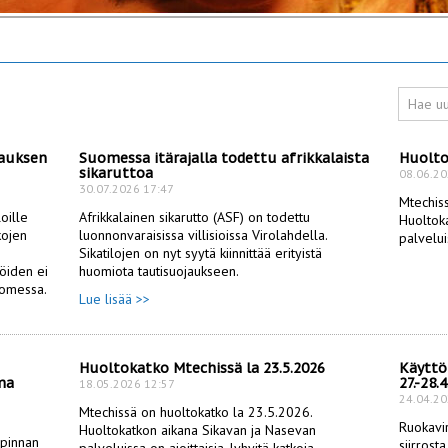
jauksen
Suomessa itärajalla todettu afrikkalaista
Huolto
sikaruttoa
08.06.20
30.07.2026 17:47
Mtechiss
oille 
Afrikkalainen sikarutto (ASF) on todettu 
Huoltoka
ojen 
luonnonvaraisissa villisioissa Virolahdella. 
palveluis
Sikatilojen on nyt syytä kiinnittää erityistä 
öiden ei 
huomiota tautisuojaukseen.
Suomessa.
Lue lisää >>
Huoltokatko Mtechissä la 23.5.2026
Käyttö
ma
27.-28.4
18.05.2026 12:57
24.04.20
Mtechissä on huoltokatko la 23.5.2026. 
Ruokavir
Huoltokatkon aikana Sikavan ja Nasevan 
pinnan 
siirrost
palveluissa on ajoittaisia, lyhyitä katkoja.
