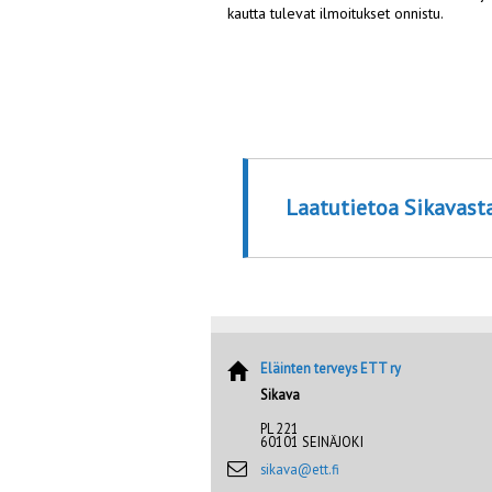
kautta tulevat ilmoitukset onnistu.
Laatutietoa Sikavast
Eläinten terveys ETT ry
Sikava
PL 221
60101 SEINÄJOKI
sikava@ett.fi