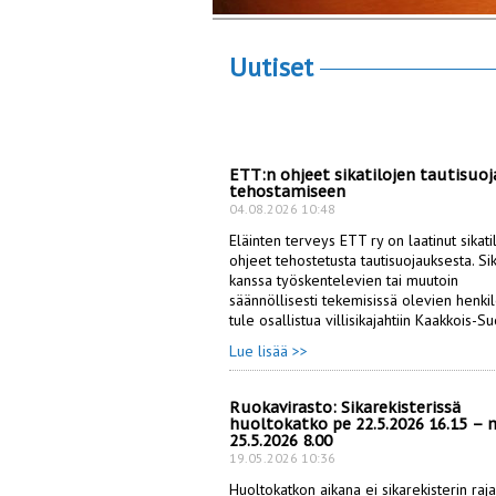
Uutiset
ETT:n ohjeet sikatilojen tautisuo
tehostamiseen
04.08.2026 10:48
Eläinten terveys ETT ry on laatinut sikatil
ohjeet tehostetusta tautisuojauksesta. Sik
kanssa työskentelevien tai muutoin 
säännöllisesti tekemisissä olevien henkil
tule osallistua villisikajahtiin Kaakkois-
Lue lisää >>
Ruokavirasto: Sikarekisterissä
huoltokatko pe 22.5.2026 16.15 – 
25.5.2026 8.00
19.05.2026 10:36
Huoltokatkon aikana ei sikarekisterin raja