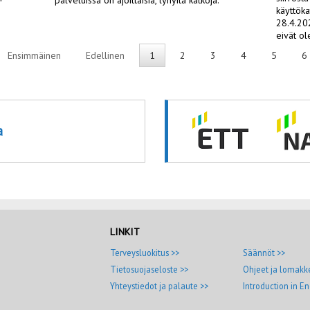
käyttöka
28.4.202
eivät ol
Ensimmäinen
Edellinen
1
2
3
4
5
6
a
LINKIT
Terveysluokitus >>
Säännöt >>
Tietosuojaseloste >>
Ohjeet ja lomakk
Yhteystiedot ja palaute >>
Introduction in En