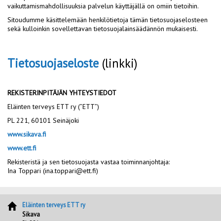
vaikuttamismahdollisuuksia palvelun käyttäjällä on omiin tietoihin.
Sitoudumme käsittelemään henkilötietoja tämän tietosuojaselosteen
sekä kulloinkin sovellettavan tietosuojalainsäädännön mukaisesti.
Tietosuojaseloste
(linkki)
REKISTERINPITÄJÄN YHTEYSTIEDOT
Eläinten terveys ETT ry (”ETT”)
PL 221, 60101 Seinäjoki
www.sikava.fi
www.ett.fi
Rekisteristä ja sen tietosuojasta vastaa toiminnanjohtaja:
Ina Toppari (ina.toppari@ett.fi)
Eläinten terveys ETT ry
Sikava